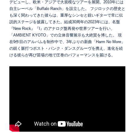
デビューし、欧米・アジアで大規模なツアーを展開。2010年には
自主レーベル「Buffalo Ranch」を設立した。 フジロックの歴史と
も深く関わってきた彼らは、重厚なシンセと鋭いギターで常に伝
説的ステージを披露してきた。結成30周年の2023年には、名盤
『New Rock』『I』のアナログ盤再発や世界ツアーを行い、
「AMBIENT KYOTO」での立体音響展示も大絶賛を博した。 現
在9作目のアルバムを制作中で、3年ぶりの新曲「Harm No More」
の鋭く脈打つポスト・パンク・ダンスグルーヴを携え、進化を続
ける彼らが再び苗場の地で圧巻のパフォーマンスを届ける。