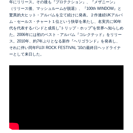
年にリリース。その後も『プロテクション』、『メザニーン』
（リリース後、マッシュルームが脱退）、『100th WINDOW』と
驚異的大ヒット・アルバムを立て続けに発表。２作連続UKアルバ
ム・セールス・チャート１位という快挙を果たし、名実共に90年
代を代表するバンドと成長し”トリップ・ホップ”を世界へ知らしめ
た。2006年には初のベスト・アルバム『コレクテッド』をリリー
ス。2010年、約7年ぶりとなる新作『ヘリゴランド』を発表し、
それに伴い同年FUJI ROCK FESTIVAL '10の最終日ヘッドライナ
ーとして来日した。