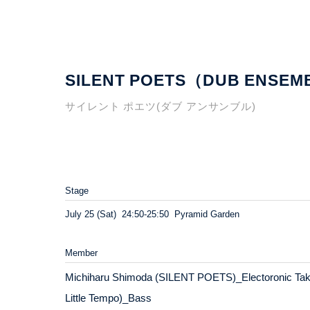
SILENT POETS（DUB ENSEM
サイレント ポエツ(ダブ アンサンブル)
Stage
July 25 (Sat) 24:50-25:50 Pyramid Garden
Member
Michiharu Shimoda (SILENT POETS)_Electoronic Takahi
Little Tempo)_Bass