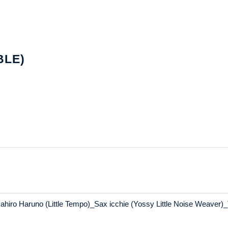
BLE)
ro Haruno (Little Tempo)_Sax icchie (Yossy Little Noise Weaver)_Tr