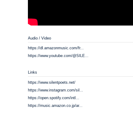
Audio / Video
https://dl.amazonmusic.com/fr...
https://www.youtube.com/@SILE...
Links
https://www.silentpoets.net/
https://www.instagram.com/sil...
https://open.spotify.com/intl...
https://music.amazon.co.jp/ar...