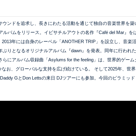
サウンドを追求し、長きにわたる活動を通じて独自の音楽世界を築いてき
ベルからもアルバムをリリース。イビサチルアウトの名作『Café del M
13年には自身のレーベル「ANOTHER TRIP」を設立し、音楽活動
2年ぶりとなるオリジナルアルバム『dawn』を発表。同年に行わ
にアルバム収録曲「Asylums for the feeling」は、世界的ゲーム
なお、グローバルな支持を広げ続けている。 そして2025年、世
kのDaddy GとDon Lettsの来日 DJツアーにも参加。今回のピラミッ
。