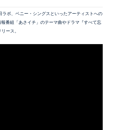
IRUP、冨田ラボ、ベニー・シングスといったアーティストへの
情報番組「あさイチ」のテーマ曲やドラマ『すべて忘
リリース。