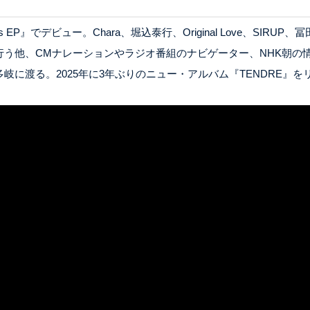
s EP』でデビュー。Chara、堀込泰行、Original Love、S
行う他、CMナレーションやラジオ番組のナビゲーター、NHK朝の
に渡る。2025年に3年ぶりのニュー・アルバム『TENDRE』を