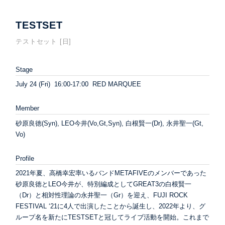
TESTSET
テストセット [日]
Stage
July 24 (Fri) 16:00-17:00 RED MARQUEE
Member
砂原良徳(Syn), LEO今井(Vo,Gt,Syn), 白根賢一(Dr), 永井聖一(Gt,
Vo)
Profile
2021年夏、高橋幸宏率いるバンドMETAFIVEのメンバーであった
砂原良徳とLEO今井が、特別編成としてGREAT3の白根賢一
（Dr）と相対性理論の永井聖一（Gr）を迎え、FUJI ROCK
FESTIVAL ‘21に4人で出演したことから誕生し、2022年より、グ
ループ名を新たにTESTSETと冠してライブ活動を開始。これまで