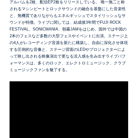
アルバムを2枚、配信EP2枚をリリースしている。 唯一無二と称
されるマシンビートとロックサウンドの融合を基盤にした音楽性
と、無機質でありながらもエネルギッシュでスタイリッシュなサ
ウンドが特徴。ライブに関しては、結成後3年間でFUJI ROCK
FESTIVAL、SONICMANIA、朝霧JAMをはじめ、国外では中国の
2本のフェスなど多数の大型フェスやイベントに出演。ステージ上
の4人がレコーディング音源を新たに構築し、自由に深化させ体現
する圧倒的な音像と、ステージ背面のLEDやプロジェクターによ
って映し出される映像演出で更なる没入感を生み出すライブパフ
ォーマンスは、多くのロック、エレクトロミュージック、クラブ
ミュージックファンを魅了する。