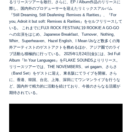
るリリースツアーを敢行。さらに、EP / Album作品のリリースに
際し、国内外のプロデューサーを迎えたリミックスアルバム
『Still Dreaming, Still Deafening: Remixes & Rarities』、『For
you, Adroit it but soft: Remixes & Rarities』をセルフリリースして
いる。 これまでにFUJI ROCK FESTIVAL’19 ROOKIE A GO-GO
への出演をはじめ、Japanese Breakfast、Turnover、Nothing、
Whirr、Superheaven、Hazel English、I Mean Usなど数多くの海
外アーティストのゲストアクトを務めるほか、アジア圏でのライ
ブ活動も積極的に行っている。 2025年1月24日(金)には、3rd Full
Album『In Your Languages』をFLAKE SOUNDSよりリリース。
リリースツアーでは、THE NOVEMBERS、uri gagarn、さらさ
（Band Set）をゲストに迎え、東名阪にてライブを開催。さら
に、香港、韓国、台北、上海、深圳にてワンマンライブを行うな
ど、国内外で精力的に活動を続けており、今後のさらなる活躍が
期待されている。