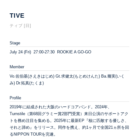
TIVE
ティブ [日]
Stage
July 24 (Fri) 27:00-27:30 ROOKIE A GO-GO
Member
Vo.佐伯基(さえきはじめ) Gt.求健太(もとめけんた) Ba.幾実(いく
み) Dr.拓真(たくま)
Profile
2019年に結成された大阪のハードコアバンド。2024年、
Turnstile（第68回グラミー賞2部門受賞）来日公演のサポートアク
トを務め注目を集める。2025年に最新EP『核に匹敵する優しさ、
それと諦め』をリリース。同作を携え、約1ヶ月で全国21ヵ所を回
るNIPPON TOURを完遂。