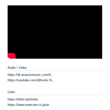
Audio / Video
https://dl.amazonmusic.com/fr...
https://youtube.com/@tivehc?s...
Links
https://linktr.ee/tivehc
https://www.tunecore.co.jp/ar...