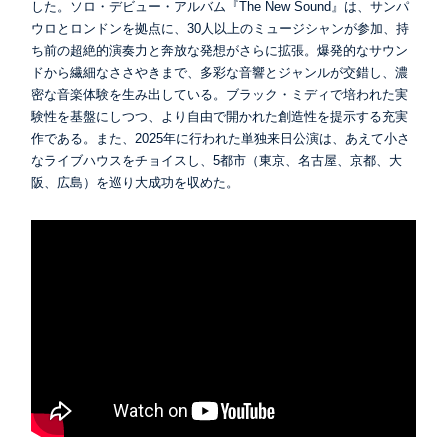
した。ソロ・デビュー・アルバム『The New Sound』は、サンパ
ウロとロンドンを拠点に、30人以上のミュージシャンが参加、持
ち前の超絶的演奏力と奔放な発想がさらに拡張。爆発的なサウン
ドから繊細なささやきまで、多彩な音響とジャンルが交錯し、濃
密な音楽体験を生み出している。ブラック・ミディで培われた実
験性を基盤にしつつ、より自由で開かれた創造性を提示する充実
作である。また、2025年に行われた単独来日公演は、あえて小さ
なライブハウスをチョイスし、5都市（東京、名古屋、京都、大
阪、広島）を巡り大成功を収めた。