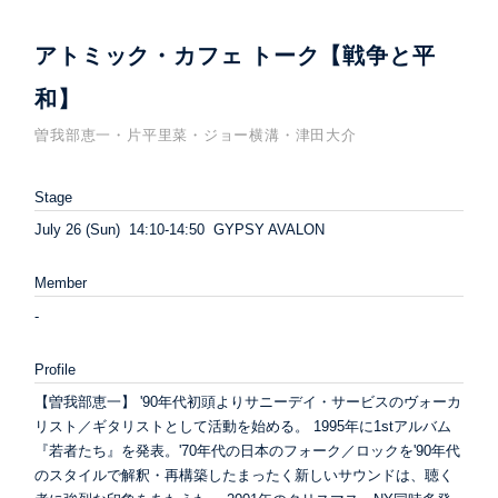
アトミック・カフェ トーク【戦争と平
和】
曽我部恵一・片平里菜・ジョー横溝・津田大介
Stage
July 26 (Sun) 14:10-14:50 GYPSY AVALON
Member
-
Profile
【曽我部恵一】 '90年代初頭よりサニーデイ・サービスのヴォーカ
リスト／ギタリストとして活動を始める。 1995年に1stアルバム
『若者たち』を発表。'70年代の日本のフォーク／ロックを'90年代
のスタイルで解釈・再構築したまったく新しいサウンドは、聴く