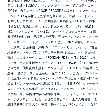
者に強烈な印象をあたえた。 2001年のクリスマス、NY同時多発
テロに触発され制作されたシングル「ギター」でソロデビュー。
2004年、自主レーベルROSE RECORDSを設立し、インディペン
デント／DIYを基軸とした活動を開始する。 以後、バンド／ソロ
と並行し、プロデュース・楽曲提供・映画音楽・CM音楽・執筆・
俳優など、形態にとらわれない表現を続ける。 【ジョー横溝】
MC、インビュアー、ラジオDJ、メディアプロデューサー、文筆
家 1968年生まれ。早稲田大学卒業。元ローリングストーンストー
ン日本版シニアライター。ラジオDJとしてInterFM他でレギュラ
ー出演中。言論番組『深掘TV』『エアレボリューション』『古谷
経衡チャンネル』ではプロデュサー兼MCを担当。 日本で唯一の
言論人によるトークフェス『RONDAN FES』主催。2020年より
ウクライナ人道支援ライブ『PLAY FOR PRACE』主催。2025年
より毎月『能登復興支援トーク＆ライブ OTONOTO--音能登』を
主催。 音楽フェス、音楽番組、音楽イベント、言論トークイベン
トの主催やMCも多数。イベント・メディアの企画・運営を行う株
式会社パンとサーカス代表取締役社長。 【津田大介】 ジャーナリ
スト。ポリタス編集長／ポリタスTVキャスター。1973年生まれ。
東京都出身。早稲田大学社会科学部卒。 メディアとジャーナリズ
ム、テクノロジーと社会、表現の自由とネット上の人権侵害、地
域課題解決と行政の文化事業、著作権とコンテンツビジネスなど