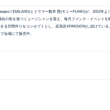
 Kilimanjaro / EMILAND)とドラマー数井 塁(モミーFUNK!)が、
独自の色を放つミュージシャンを迎え、毎月ファンク・イベントを
空間作りをコンセプトとし、拡張(EXPANSION)し続けている。20
地ライブ会場にて販売中。