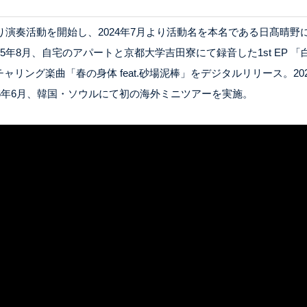
り演奏活動を開始し、2024年7月より活動名を本名である日髙晴
年8月、自宅のアパートと京都大学吉田寮にて録音した1st EP 「
ング楽曲「春の身体 feat.砂場泥棒」をデジタルリリース。2026
。2026年6月、韓国・ソウルにて初の海外ミニツアーを実施。