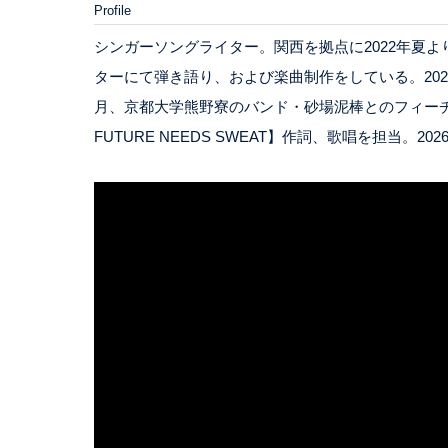
Profile
シンガーソングライター。関西を拠点に2022年夏よ
ターにて弾き語り、および楽曲制作をしている。2025
月、京都大学熊野寮のバンド・砂場泥棒とのフィーチャリ
FUTURE NEEDS SWEAT】作詞、歌唱を担当