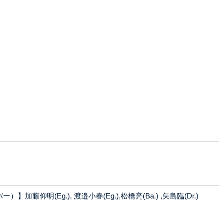
加藤仰明(Eg.), 渡邉小春(Eg.),松橋亮(Ba.) ,矢島臨(Dr.)