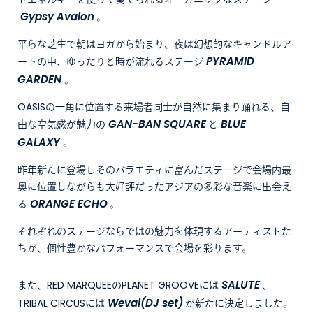
トエネルギーを使って奏でられるオーガニックなステージ
Gypsy Avalon
。
平らな芝生で朝はヨガから始まり、夜は幻想的なキャンドルア
PYRAMID
ートの中、ゆったりと時が流れるステージ
GARDEN
。
OASISの一角に位置する来場者同士が自然に集まり踊れる、自
GAN-BAN SQUARE
BLUE
由な空気感が魅力の
と
GALAXY
。
昨年新たに登場しそのバラエティに富んだステージで会場内最
奥に位置しながらも大好評だったアジアの多彩な音楽に出会え
ORANGE ECHO
る
。
それぞれのステージならではの魅力を体現するアーティストた
ちが、個性豊かなパフォーマンスで会場を彩ります。
SALUTE
また、RED MARQUEEのPLANET GROOVEには
、
Weval(DJ set)
TRIBAL CIRCUSには
が新たに決定しました。