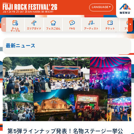
LANGUAGE
JULY 24 FRI 25 SAT 26 SUN
NAEBA SKI RESORT
MENU
タイム
エリアガイド
フェスごはん
FAQ
アーティスト
チケット
アクセス
テーブル
最新ニュース
第5弾ラインナップ発表！名物ステージ一挙公