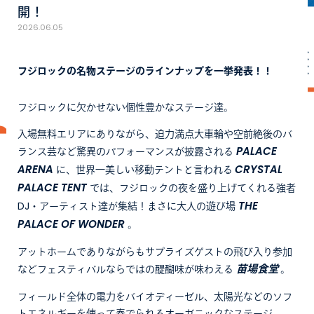
開！
2026.06.05
フジロックの名物ステージのラインナップを一挙発表！！
フジロックに欠かせない個性豊かなステージ達。
入場無料エリアにありながら、迫力満点大車輪や空前絶後のバ
PALACE
ランス芸など驚異のパフォーマンスが披露される
ARENA
CRYSTAL
に、世界一美しい移動テントと言われる
PALACE TENT
では、フジロックの夜を盛り上げてくれる強者
THE
DJ・アーティスト達が集結！まさに大人の遊び場
PALACE OF WONDER
。
アットホームでありながらもサプライズゲストの飛び入り参加
苗場食堂
などフェスティバルならではの醍醐味が味わえる
。
フィールド全体の電力をバイオディーゼル、太陽光などのソフ