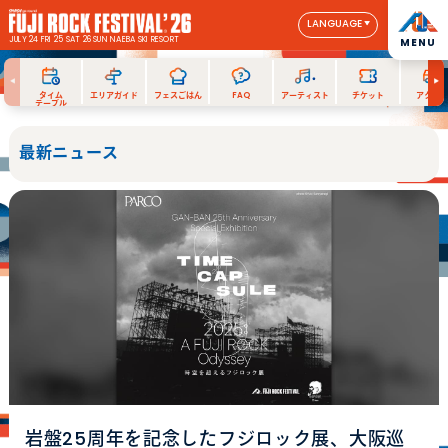
LANGUAGE
JULY 24 FRI 25 SAT 26 SUN
NAEBA SKI RESORT
MENU
タイム
エリアガイド
フェスごはん
FAQ
アーティスト
チケット
アクセス
テーブル
最新ニュース
岩盤25周年を記念したフジロック展、大阪巡