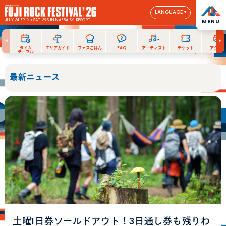
LANGUAGE
JULY 24 FRI 25 SAT 26 SUN
NAEBA SKI RESORT
MENU
タイム
エリアガイド
フェスごはん
FAQ
アーティスト
チケット
アクセス
テーブル
最新ニュース
土曜1日券ソールドアウト！3日通し券も残りわ