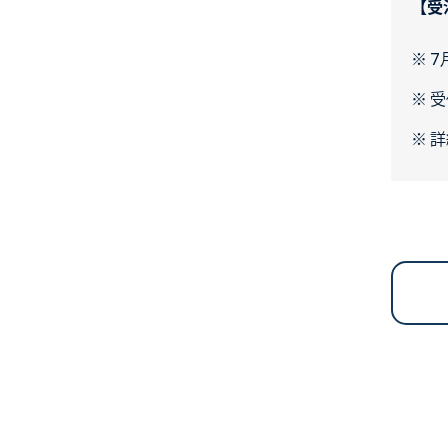
【受注
7
受
詳