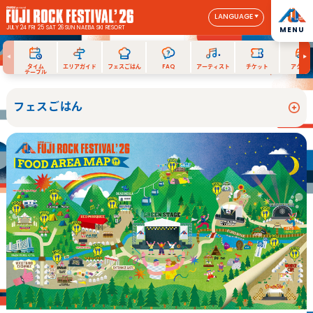
LANGUAGE
JULY 24 FRI 25 SAT 26 SUN
NAEBA SKI RESORT
MENU
タイム
エリアガイド
フェスごはん
FAQ
アーティスト
チケット
アクセス
テーブル
フェスごはん