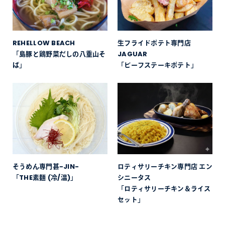
REHELLOW BEACH
生フライドポテト専門店
「島豚と鶏野菜だしの八重山そ
JAGUAR
ば」
「ビーフステーキポテト」
そうめん専門甚-JIN-
ロティサリーチキン専門店 エン
「THE素麺 (冷/温)」
シニータス
「ロティサリーチキン＆ライス
セット」