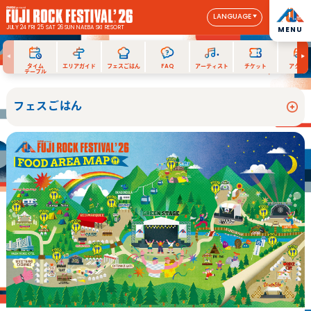
LANGUAGE
JULY 24 FRI 25 SAT 26 SUN
NAEBA SKI RESORT
MENU
タイム
エリアガイド
フェスごはん
FAQ
アーティスト
チケット
アクセス
テーブル
フェスごはん