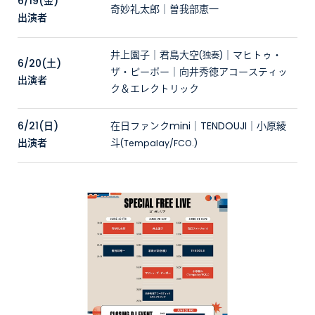
6/19(金)
奇妙礼太郎｜曽我部恵⼀
出演者
井上園子｜君島⼤空
｜マヒトゥ・
(独奏)
6/20(土)
ザ・ピーポー｜
向井秀徳アコースティッ
出演者
ク＆エレクトリック
6/21(日)
在⽇ファンクmini｜TENDOUJI｜⼩原綾
出演者
⽃
(Tempalay/FCO.)