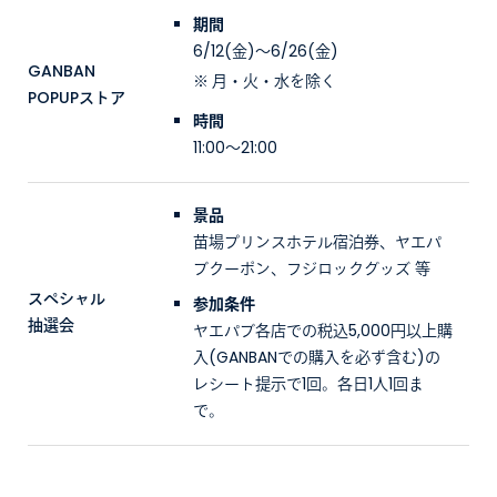
期間
6/12(金)〜6/26(金)
GANBAN
月・火・水を除く
POPUPストア
時間
11:00〜21:00
景品
苗場プリンスホテル宿泊券、ヤエパ
ブクーポン、フジロックグッズ 等
スペシャル
参加条件
抽選会
ヤエパブ各店での税込5,000円以上購
入(GANBANでの購入を必ず含む)の
レシート提示で1回。各日1人1回ま
で。