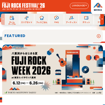
LANGUAGE
JULY 24 FRI 25 SAT 26 SUN
NAEBA SKI RESORT
MENU
タイム
エリアガイド
フェスごはん
FAQ
アーティスト
チケット
アクセス
テーブル
FEATURED