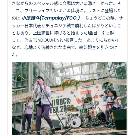
さながらのスペシャル感に会場は大いに湧き上がった。そ
して、フリーライブもいよいよ佳境に。ラストに登場した
小原綾斗(Tempalay/FCO.)
のは
。ちょうどこの時、サ
ッカー日本代表がチュニジア戦で勝利したばかりというこ
ともあり、上田綺世に捧げると始まった1曲目「引っ越
し」、盟友TENDOUJIを労い披露した「あまりにちかい」
など、心地よく洗練された楽曲で、終始観客を引きつけ
た。