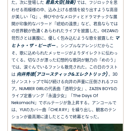
君島⼤空(独奏)
た。次に登場した
では、フジロックを思
わせる雨模様の中、込み上げる感情を絞り出すような高音
が美しい「Q」、伸びやかなメロディとドラマチックな展
開が印象的なバラード「琥珀の遠景」など、君島ならでは
の世界観が色濃くあらわれたライブを披露した。GEZANの
マ
苛烈さとは裏腹に、優しく包み込むような歌を披露した
ヒトゥ・ザ・ピーポー
。シンプルなアレンジだからこ
そ、歌に込められたメッセージがよりダイレクトに伝わっ
てくる。切なさが漂った幻想的な歌詞が魅力の「めのう」
では、涙ぐんでいるファンも散見された。この日のラスト
向井秀徳(アコースティック&エレクトリック)
は
。30
分ノンストップで叫び続ける向井の声量に圧倒されるフロ
ア。NUMBER GIRLの代表曲「透明少女」、ZAZEN BOYSの
ライブ定番ソング「永遠少女」「The Days Of
Nekomachi」でボルテージが急上昇する。アンコールで
は、YUIのカバー曲「CHE.R.RY」を繰り出し、観客のテン
ションが最高潮に達したところで終幕となった。