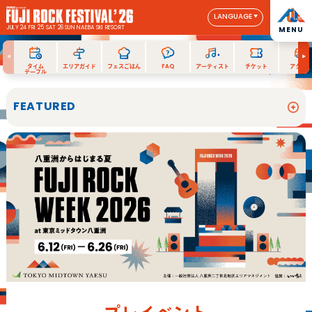
LANGUAGE
JULY 24 FRI 25 SAT 26 SUN
NAEBA SKI RESORT
MENU
タイム
エリアガイド
フェスごはん
FAQ
アーティスト
チケット
アクセス
テーブル
FEATURED