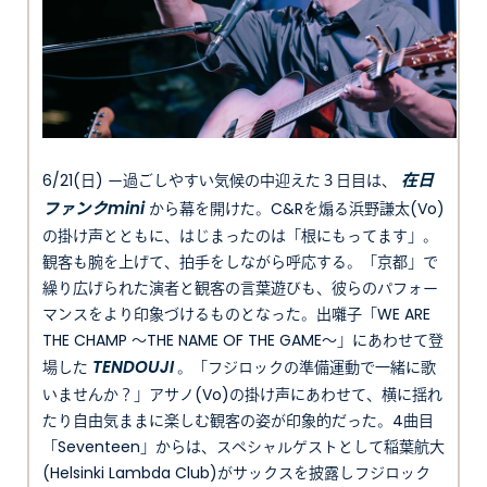
在日
6/21(日) ー過ごしやすい気候の中迎えた３日目は、
ファンクmini
から幕を開けた。C&Rを煽る浜野謙太(Vo)
の掛け声とともに、はじまったのは「根にもってます」。
観客も腕を上げて、拍手をしながら呼応する。「京都」で
繰り広げられた演者と観客の言葉遊びも、彼らのパフォー
マンスをより印象づけるものとなった。出囃子「WE ARE
THE CHAMP ～THE NAME OF THE GAME～」にあわせて登
TENDOUJI
場した
。「フジロックの準備運動で一緒に歌
いませんか？」アサノ(Vo)の掛け声にあわせて、横に揺れ
たり自由気ままに楽しむ観客の姿が印象的だった。4曲目
「Seventeen」からは、スペシャルゲストとして稲葉航大
(Helsinki Lambda Club)がサックスを披露しフジロック